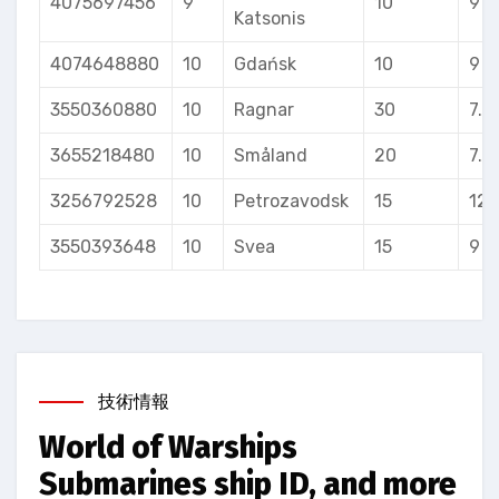
4075697456
9
10
9
Katsonis
4074648880
10
Gdańsk
10
9
3550360880
10
Ragnar
30
7.5
3655218480
10
Småland
20
7.5
3256792528
10
Petrozavodsk
15
12
3550393648
10
Svea
15
9
技術情報
World of Warships
Submarines ship ID, and more