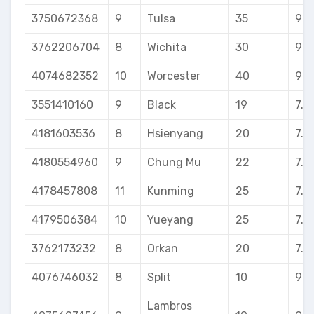
3750672368
9
Tulsa
35
9
3762206704
8
Wichita
30
9
4074682352
10
Worcester
40
9
3551410160
9
Black
19
7.5
4181603536
8
Hsienyang
20
7.5
4180554960
9
Chung Mu
22
7.5
4178457808
11
Kunming
25
7.5
4179506384
10
Yueyang
25
7.5
3762173232
8
Orkan
20
7.5
4076746032
8
Split
10
9
Lambros