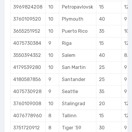
3969824208
10
Petropavlovsk
15
12
3760109520
10
Plymouth
40
9
3655251952
10
Puerto Rico
35
10
4075730384
9
Riga
15
12
3550394352
10
Salem
40
8.5
4179539280
10
San Martin
25
9
4180587856
9
Santander
25
9
4075730928
9
Seattle
35
9
3760109008
10
Stalingrad
20
12
4076778960
8
Tallinn
15
12
3751720912
8
Tiger ’59
30
9