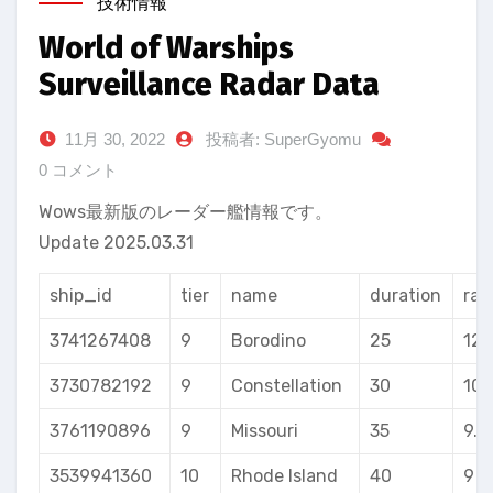
技術情報
World of Warships
Surveillance Radar Data
11月 30, 2022
投稿者: SuperGyomu
0 コメント
Wows最新版のレーダー艦情報です。
Update 2025.03.31
ship_id
tier
name
duration
ran
3741267408
9
Borodino
25
12
3730782192
9
Constellation
30
10
3761190896
9
Missouri
35
9.5
3539941360
10
Rhode Island
40
9