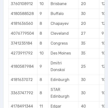
3760108912
10
Brisbane
20
12
4180588528
9
Buffalo
30
10
4181636560
8
Chapayev
20
12
4076779504
8
Cleveland
27
9
3741235184
8
Congress
35
10
4273911792
10
Des Moines
35
10
Dmitri
4180587984
9
25
12
Donskoi
4181637072
8
Edinburgh
30
10
STAR
3363747792
8
30
10
Edinburgh
4178491344
11
Edgar
40
10