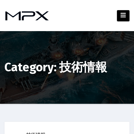
コ
ン
テ
ン
ツ
へ
ス
キ
Category: 技術情報
ッ
プ