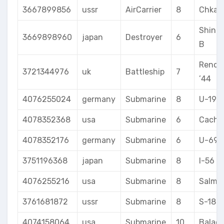
3667899856
ussr
AirCarrier
8
Chkal
Shino
3669898960
japan
Destroyer
6
B
Reno
3721344976
uk
Battleship
7
’44
4076255024
germany
Submarine
8
U-190
4078352368
usa
Submarine
6
Cacha
4078352176
germany
Submarine
6
U-69
3751196368
japan
Submarine
8
I-56
4076255216
usa
Submarine
8
Salmo
3761681872
ussr
Submarine
8
S-189
4074158064
usa
Submarine
10
Balao