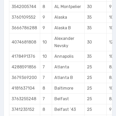
3542005744
8
AL Montpelier
30
9
3760109552
9
Alaska
35
10
3666786288
9
Alaska B
35
10
Alexander
4074681808
10
30
12
Nevsky
4178491376
10
Annapolis
35
10
4288591856
7
Atlanta
25
8.5
3679369200
7
Atlanta B
25
8.5
4181637104
8
Baltimore
25
10
3763255248
7
Belfast
25
8.5
3741235152
8
Belfast ’43
25
9