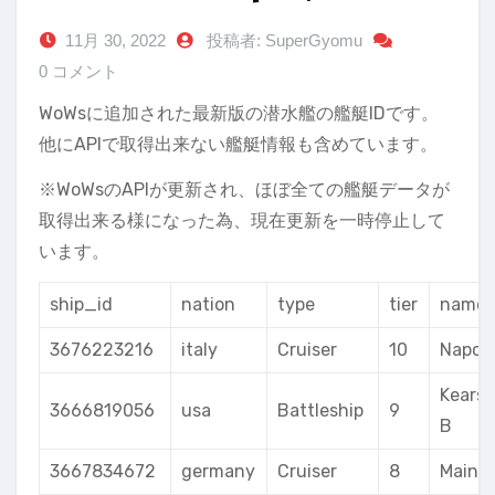
11月 30, 2022
投稿者: SuperGyomu
0 コメント
WoWsに追加された最新版の潜水艦の艦艇IDです。
他にAPIで取得出来ない艦艇情報も含めています。
※WoWsのAPIが更新され、ほぼ全ての艦艇データが
取得出来る様になった為、現在更新を一時停止して
います。
ship_id
nation
type
tier
name
3676223216
italy
Cruiser
10
Napoli
Kears
3666819056
usa
Battleship
9
B
3667834672
germany
Cruiser
8
Mainz