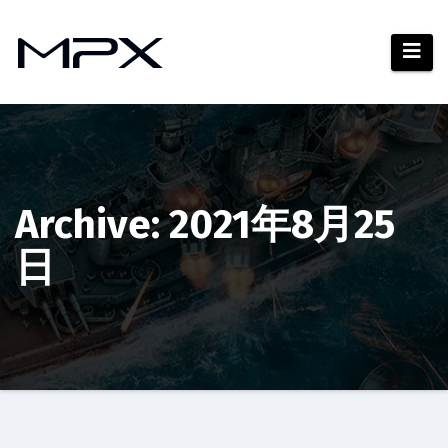
コ
ン
テ
ン
ツ
へ
ス
キ
Archive: 2021年8月25
ッ
日
プ