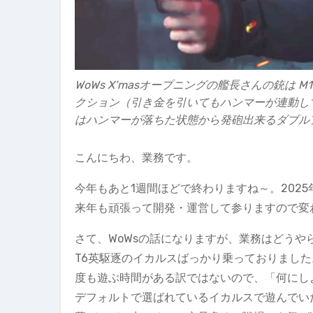
WoWs X’masオープニングの艦長さんの銃は 
クション（引き金を引いてもハンマーが連動し
はハンマーが落ちた状態から発砲出来るダブル
こんにちわ、業務です。
今年もあと1週間ほどで終わりますね～。202
来年も頑張って開発・運営して参りますので変
さて、WoWsの話になりますが、業務はどう
T6英駆逐のイカルスばっかり乗っておりまし
度も遊ぶ時間がある訳ではないので、「何にし
デフォルトで選ばれているイカルスで遊んでい