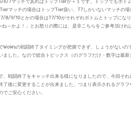
5/6/7マッチであればトップTierが＋１です。トップでもボト
ierマッチの場合はトップTier扱い、T7しかいないマッチの場
/8/9/10とかの場合はT7/10がそれぞれボトムとトップになり
じゃね～かよ！」とお怒りの際には、是非こちらをご参考頂けれ
でWoWsの戦闘終了タイミングが把握できず、しょうがないの
いました。なので総合トピックス（のグラフだけ・数字は最新
で、戦闘終了をキャッチ出来る様になりましたので、今回それ
終了後に変更することが出来ました。つまり表示されるグラフ
のでご安心ください。