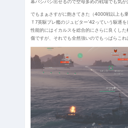
幕バシバシ出せるので空母多めの戦場でも気が
でもまぁさすがに飽きてきた（4000戦以上
Ｔ7英駆プレ艦のジュピター’42っていう駆逐
性能的にはイカルスを総合的にさらに良くした
傷ですが、それでも全然強いのでもっぱらこれ