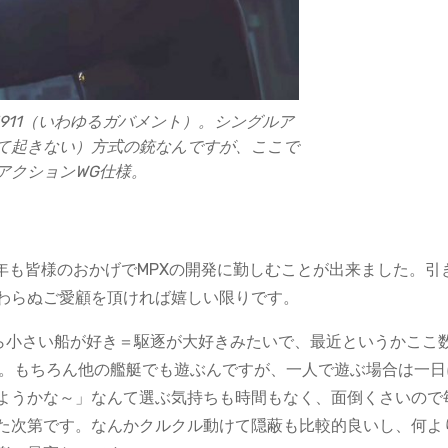
M1911（いわゆるガバメント）。シングルア
て起きない）方式の銃なんですが、ここで
アクションWG仕様。
5年も皆様のおかげでMPXの開発に勤しむことが出来ました。引
わらぬご愛顧を頂ければ嬉しい限りです。
やら小さい船が好き＝駆逐が大好きみたいで、最近というかここ
た。もちろん他の艦艇でも遊ぶんですが、一人で遊ぶ場合は一日
ようかな～」なんて選ぶ気持ちも時間もなく、面倒くさいので
た次第です。なんかクルクル動けて隠蔽も比較的良いし、何よ