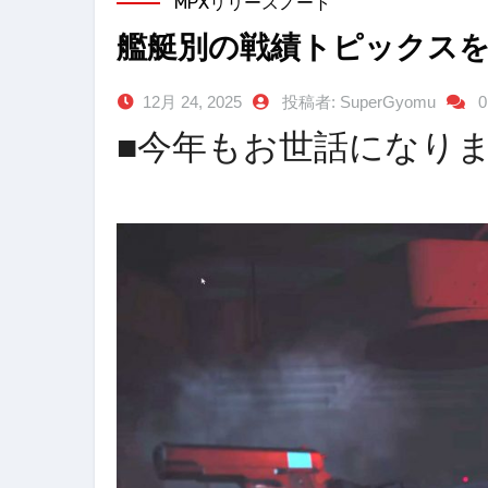
MPXリリースノート
艦艇別の戦績トピックス
12月 24, 2025
投稿者: SuperGyomu
■今年もお世話になりまし