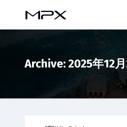
コ
ン
テ
ン
ツ
へ
ス
キ
Archive: 2025年12
ッ
プ