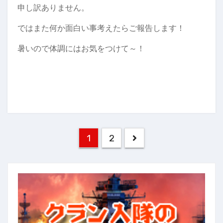
申し訳ありません。
ではまた何か面白い事考えたらご報告します！
暑いので体調にはお気をつけて～！
投
1
2
稿
の
ペ
ー
ジ