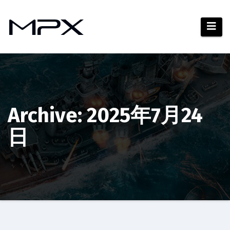
コ
ン
テ
ン
ツ
へ
ス
キ
Archive: 2025年7月24
ッ
日
プ