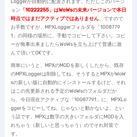
Loggerが自動的に配置されます。ただしこのバージ
ョン
「10222255」はWoWsの未来バージョンで本日
時点ではまだアクティブではありません
。ですので
お手数ですが、MPXLoggerフォルダを「1008779
1」の同様の場所に、手動でコピーして下さい。コピ
ーが無事出来ましたらWoWsを立ち上げて普通に遊
んで頂いてOKです。
簡単にいうと、MPXのMODを新しくしたから、既存
のMPXLoggerは削除してね、そうするとMPXがWoW
sの新しい版に自動的にインストールするけど、それ
はこの先更新される予定のWoWsのフォルダだか
ら、今日現在アクティブな「10087791」に、MPXLo
ggerをコピーしてね。じゃないと動かないよ、とい
う話です。MPXは数字の大きいフォルダにMODを入
れちゃう（新しいと思っちゃう）のでそれ対策で
す。