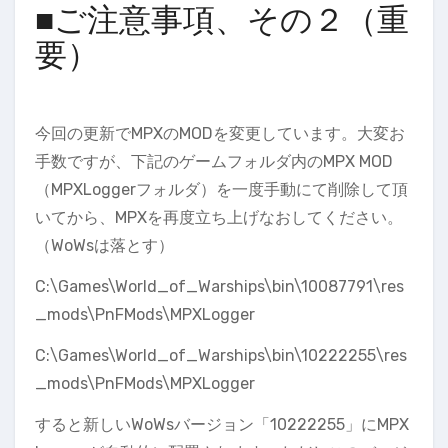
■ご注意事項、その２（重
要）
今回の更新でMPXのMODを変更しています。大変お
手数ですが、下記のゲームフォルダ内のMPX MOD
（MPXLoggerフォルダ）を一度手動にて削除して頂
いてから、MPXを再度立ち上げなおしてください。
（WoWsは落とす）
C:\Games\World_of_Warships\bin\10087791\res
_mods\PnFMods\MPXLogger
C:\Games\World_of_Warships\bin\10222255\res
_mods\PnFMods\MPXLogger
すると新しいWoWsバージョン「10222255」にMPX