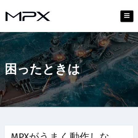
コ
ン
テ
ン
ツ
へ
ス
キ
困ったときは
ッ
プ
MPXがうまく動作しな