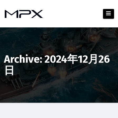
コ
ン
テ
ン
ツ
へ
ス
キ
Archive: 2024年12月26
ッ
日
プ