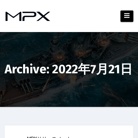
コ
ン
テ
ン
ツ
へ
ス
キ
Archive: 2022年7月21日
ッ
プ