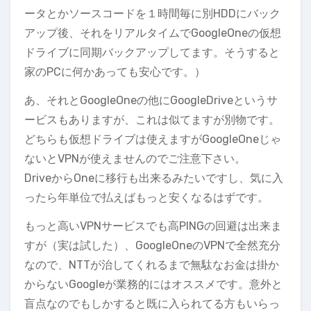
ータとかソースコードを１時間毎に別HDDにバック
アップ後、それをリアルタイムでGoogleOneの仮想
ドライブに同期バックアップしてます。そうすると
家のPCに何かあっても安心です。）
あ、それとGoogleOneの他にGoogleDriveというサ
ービスもありますが、これは似てますが別物です。
どちらも仮想ドライブは使えますがGoogleOneじゃ
ないとVPNが使えませんのでご注意下さい。
DriveからOneに移行も出来るみたいですし、気に入
ったら年単位で払えばもっと安くなるはずです。
もっと高いVPNサービスでも高PINGの回避は出来ま
すが（実は試した）、GoogleOneのVPNで全然充分
なので、NTTが治してくれるまで無駄なお金は掛か
からないGoogleが業務的にはオススメです。意外と
盲点なのでもしかすると既に入られてる方もいらっ