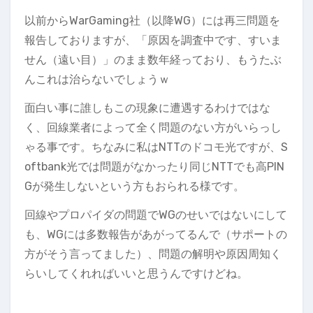
以前からWarGaming社（以降WG）には再三問題を
報告しておりますが、「原因を調査中です、すいま
せん（遠い目）」のまま数年経っており、もうたぶ
んこれは治らないでしょうｗ
面白い事に誰しもこの現象に遭遇するわけではな
く、回線業者によって全く問題のない方がいらっし
ゃる事です。ちなみに私はNTTのドコモ光ですが、S
oftbank光では問題がなかったり同じNTTでも高PIN
Gが発生しないという方もおられる様です。
回線やプロパイダの問題でWGのせいではないにして
も、WGには多数報告があがってるんで（サポートの
方がそう言ってました）、問題の解明や原因周知く
らいしてくれればいいと思うんですけどね。