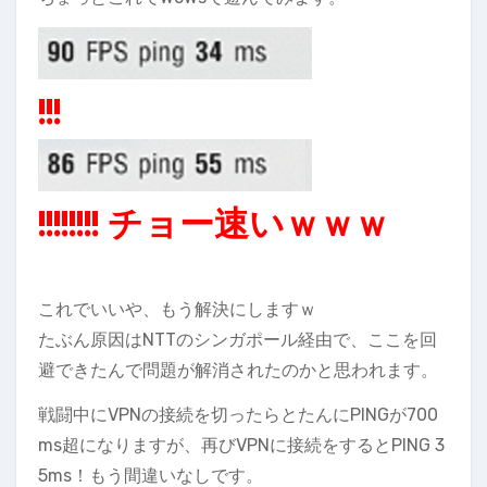
!!!
!
!
!
!
!
!
!
! チョー速いｗｗｗ
これでいいや、もう解決にしますｗ
たぶん原因はNTTのシンガポール経由で、ここを回
避できたんで問題が解消されたのかと思われます。
戦闘中にVPNの接続を切ったらとたんにPINGが700
ms超になりますが、再びVPNに接続をするとPING 3
5ms！もう間違いなしです。