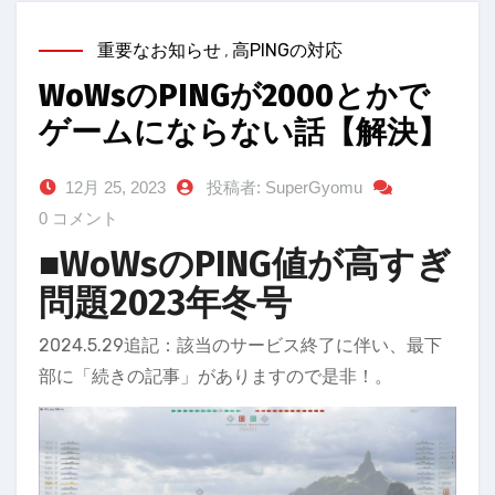
重要なお知らせ
,
高PINGの対応
WoWsのPINGが2000とかで
ゲームにならない話【解決】
12月 25, 2023
投稿者: SuperGyomu
0 コメント
■WoWsのPING値が高すぎ
問題2023年冬号
2024.5.29追記：該当のサービス終了に伴い、最下
部に「続きの記事」がありますので是非！。