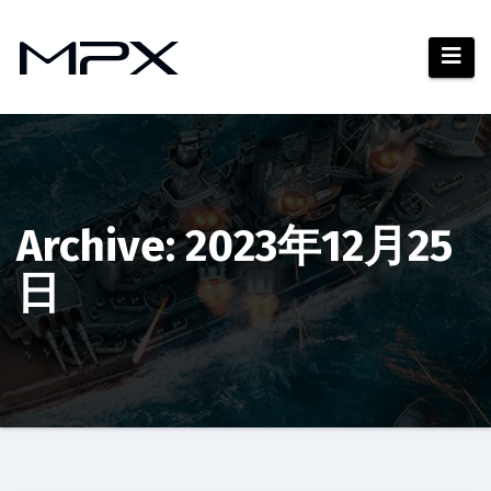
コ
ン
テ
ン
ツ
へ
ス
キ
Archive: 2023年12月25
ッ
日
プ