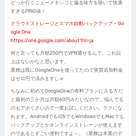
どっか行くニューメキシコと偏る味方を除いて快適
すぎるPING値！
クラウドストレージとスマホ自動バックアップ – Go
ogle One
https://one.google.com/about?hl=ja
何と言っても月額250円でVPN通せるんで、これ以
上はないかなと思います。
業務は既にGoogleOneを使ってたので実質追加料金
はゼロ円で済みますしｗ
ちなみに初めてGoogleOneの有料プランに入る方だ
と最初の三か月は月額60円みたいなので、悩んでる
のもアホくさいので一度お試しください。ラクにな
れます。AndroidでもiOSでもWindowsでもMacでも
バックアップとかオンラインストレージが使えます
のであるとすごい便利ですよ～。（業務は本業のデ