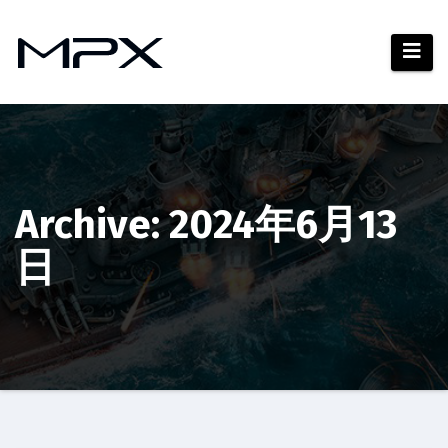
コ
ン
テ
ン
ツ
へ
ス
キ
Archive: 2024年6月13
ッ
日
プ