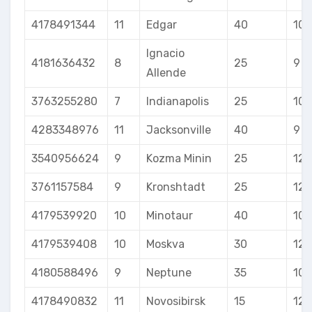
4178491344
11
Edgar
40
10
Ignacio
4181636432
8
25
9
Allende
3763255280
7
Indianapolis
25
10
4283348976
11
Jacksonville
40
9
3540956624
9
Kozma Minin
25
12
3761157584
9
Kronshtadt
25
12
4179539920
10
Minotaur
40
10
4179539408
10
Moskva
30
12
4180588496
9
Neptune
35
10
4178490832
11
Novosibirsk
15
12