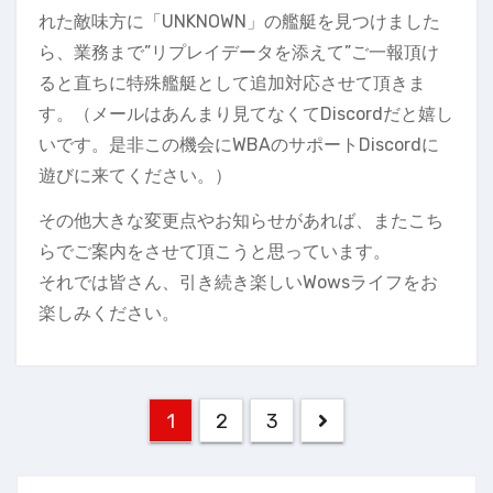
れた敵味方に「UNKNOWN」の艦艇を見つけました
ら、業務まで”リプレイデータを添えて”ご一報頂け
ると直ちに特殊艦艇として追加対応させて頂きま
す。（メールはあんまり見てなくてDiscordだと嬉し
いです。是非この機会にWBAのサポートDiscordに
遊びに来てください。）
その他大きな変更点やお知らせがあれば、またこち
らでご案内をさせて頂こうと思っています。
それでは皆さん、引き続き楽しいWowsライフをお
楽しみください。
投
1
2
3
稿
の