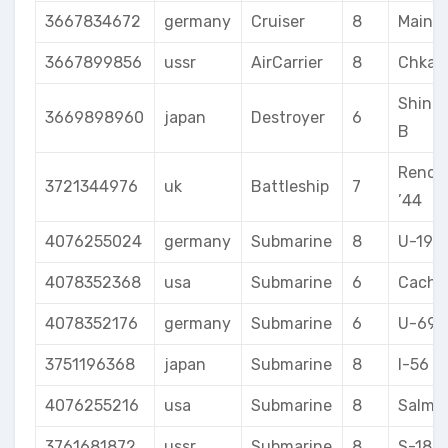
3667834672
germany
Cruiser
8
Mainz
3667899856
ussr
AirCarrier
8
Chkal
Shino
3669898960
japan
Destroyer
6
B
Reno
3721344976
uk
Battleship
7
’44
4076255024
germany
Submarine
8
U-190
4078352368
usa
Submarine
6
Cacha
4078352176
germany
Submarine
6
U-69
3751196368
japan
Submarine
8
I-56
4076255216
usa
Submarine
8
Salmo
3761681872
ussr
Submarine
8
S-189