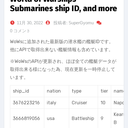
Submarines ship ID, and more
11月 30, 2022
投稿者: SuperGyomu
0 コメント
WoWsに追加された最新版の潜水艦の艦艇IDです。
他にAPIで取得出来ない艦艇情報も含めています。
※WoWsのAPIが更新され、ほぼ全ての艦艇データが
取得出来る様になった為、現在更新を一時停止して
います。
ship_id
nation
type
tier
name
3676223216
italy
Cruiser
10
Napoli
Kears
3666819056
usa
Battleship
9
B