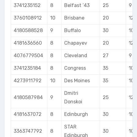
3741235152
8
Belfast ’43
25
9
3760108912
10
Brisbane
20
12
4180588528
9
Buffalo
30
10
4181636560
8
Chapayev
20
12
4076779504
8
Cleveland
27
9
3741235184
8
Congress
35
10
4273911792
10
Des Moines
35
10
Dmitri
4180587984
9
25
12
Donskoi
4181637072
8
Edinburgh
30
10
STAR
3363747792
8
30
10
Edinburgh