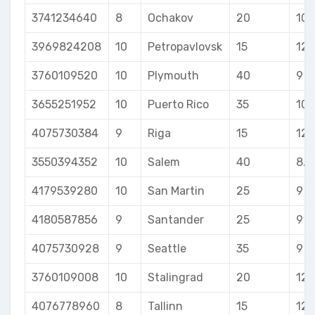
3741234640
8
Ochakov
20
10
3969824208
10
Petropavlovsk
15
12
3760109520
10
Plymouth
40
9
3655251952
10
Puerto Rico
35
10
4075730384
9
Riga
15
12
3550394352
10
Salem
40
8.5
4179539280
10
San Martin
25
9
4180587856
9
Santander
25
9
4075730928
9
Seattle
35
9
3760109008
10
Stalingrad
20
12
4076778960
8
Tallinn
15
12