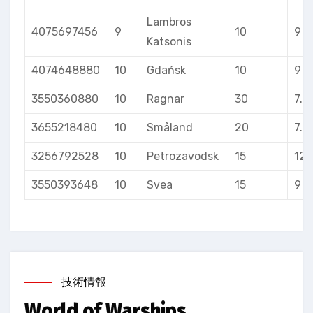
Lambros
4075697456
9
10
9
Katsonis
4074648880
10
Gdańsk
10
9
3550360880
10
Ragnar
30
7.5
3655218480
10
Småland
20
7.5
3256792528
10
Petrozavodsk
15
12
3550393648
10
Svea
15
9
技術情報
World of Warships