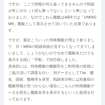
ですが、ここで情報が何も返ってきませんので戦績
が常にゼロ（１回も乗ってない）という事になって
おりました。なのでこれら艦艇はWBAでは「UNKNO
WN」艦艇として表示させて頂いていた次第でありま
す。
ですが、最近こういった特殊艦艇が増えて参りまし
て、日々WBAの戦績画面が見ずらくなってきてしま
いまして、しょうがないのでせめて艦艇名だけでも
表示する様に「手動」で対応致しました。
具体的には、特殊艦艇の艦艇IDをご利用者の皆様に
ご協力頂いて調査を行い、別データとしてTier、艦
名、国籍、艦種等を保管、戦績表示時には対象IDの
艦艇情報が見つからない場合にこちらの特殊艦艇デ
ータを照合し艦艇名等を表示するといった処理を行
っております。