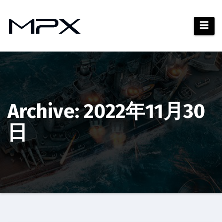
コ
ン
テ
ン
ツ
へ
ス
キ
Archive: 2022年11月30
ッ
日
プ