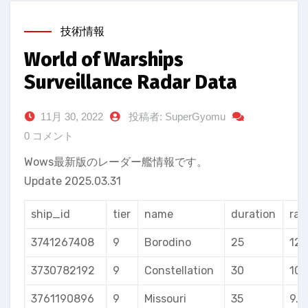
技術情報
World of Warships
Surveillance Radar Data
11月 30, 2022
投稿者: SuperGyomu
0 コメント
Wows最新版のレーダー艦情報です。
Update 2025.03.31
ship_id
tier
name
duration
ran
3741267408
9
Borodino
25
12
3730782192
9
Constellation
30
10
3761190896
9
Missouri
35
9.5