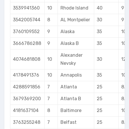
3539941360
10
Rhode Island
40
9
3542005744
8
AL Montpelier
30
9
3760109552
9
Alaska
35
10
3666786288
9
Alaska B
35
10
Alexander
4074681808
10
30
12
Nevsky
4178491376
10
Annapolis
35
10
4288591856
7
Atlanta
25
8.5
3679369200
7
Atlanta B
25
8.5
4181637104
8
Baltimore
25
10
3763255248
7
Belfast
25
8.5