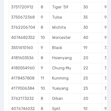
3751720912
8
Tiger ’59
30
9
3750672368
9
Tulsa
35
9
3762206704
8
Wichita
30
9
4074682352
10
Worcester
40
9
3551410160
9
Black
19
7.5
4181603536
8
Hsienyang
20
7.5
4180554960
9
Chung Mu
22
7.5
4178457808
11
Kunming
25
7.5
4179506384
10
Yueyang
25
7.5
3762173232
8
Orkan
20
7.5
4076746032
8
Split
10
9