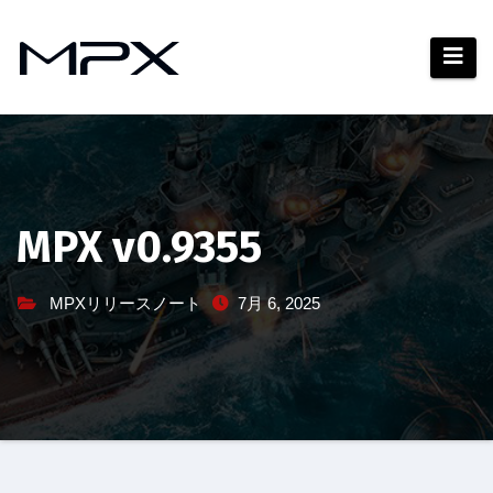
コ
ン
テ
ン
ツ
へ
ス
キ
MPX v0.9355
ッ
プ
MPXリリースノート
7月 6, 2025