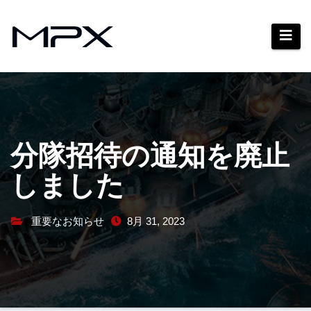
コ
ン
テ
ン
ツ
へ
ス
キ
分隊招待の通知を廃止
ッ
しました
プ
重要なお知らせ
8月 31, 2023