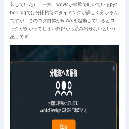
装していた）、一方、WoWsが標準で吐いているpyt
hon.logでは分隊招待のタイミングが詳しく分かるん
ですが、このログ自体がWoWsを起動しているとロ
ックがかかってしまい外部から読み出せないという
感じです。