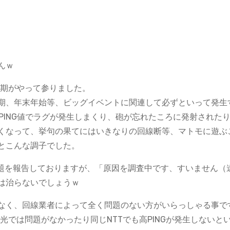
んｗ
NGの時期がやって参りました。
期、年末年始等、ビッグイベントに関連して必ずといって発生
なPING値でラグが発生しまくり、砲が忘れたころに発射された
くなって、挙句の果てにはいきなりの回線断等、マトモに遊ぶ
とこんな調子でした。
三問題を報告しておりますが、「原因を調査中です、すいません（
は治らないでしょうｗ
なく、回線業者によって全く問題のない方がいらっしゃる事で
nk光では問題がなかったり同じNTTでも高PINGが発生しないと