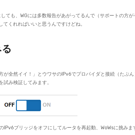
にしても、WGには多数報告があがってるんで（サポートの方が
してくれればいいと思うんですけどね。
みる
した方が全然イイ！」とウワサのIPv6でプロパイダと接続（たぶ
続を試み検証してみます。
2）のIPv6ブリッジをオフにしてルータを再起動、WoWsに挑みま