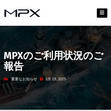
コ
ン
テ
ン
ツ
へ
ス
キ
MPXのご利用状況のご
ッ
報告
プ
重要なお知らせ
3月 19, 2025