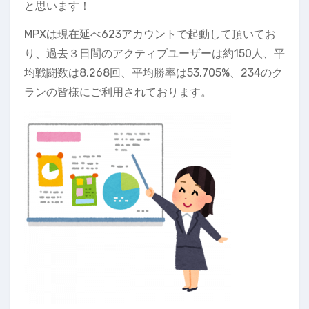
と思います！
MPXは現在延べ623アカウントで起動して頂いてお
り、過去３日間のアクティブユーザーは約150人、平
均戦闘数は8,268回、平均勝率は53.705%、234のク
ランの皆様にご利用されております。