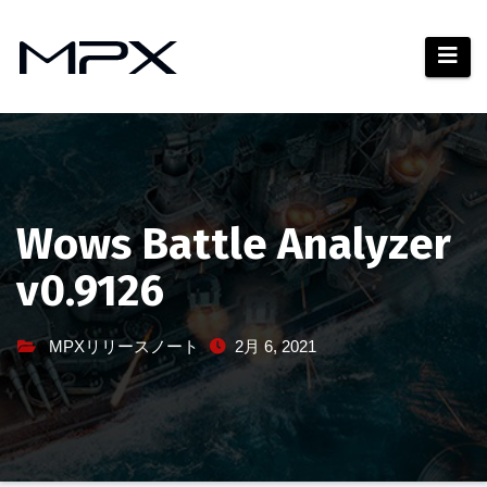
コ
ン
テ
ン
ツ
へ
ス
キ
Wows Battle Analyzer
ッ
v0.9126
プ
MPXリリースノート
2月 6, 2021