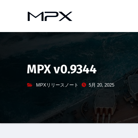
コ
ン
テ
ン
ツ
へ
ス
キ
MPX v0.9344
ッ
プ
MPXリリースノート
5月 20, 2025