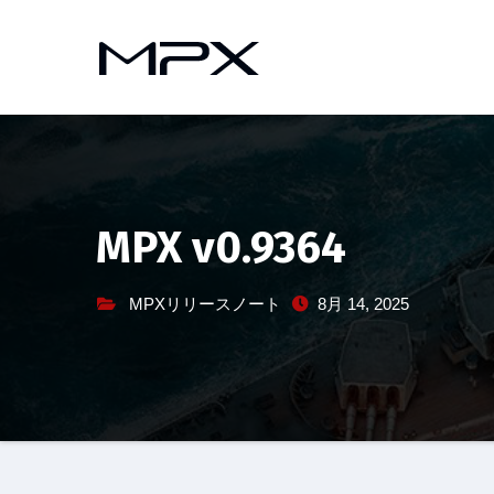
コ
ン
テ
ン
ツ
へ
ス
キ
MPX v0.9364
ッ
プ
MPXリリースノート
8月 14, 2025