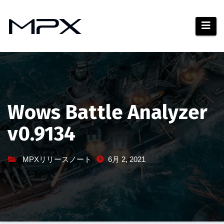
コ
ン
テ
ン
ツ
へ
ス
キ
Wows Battle Analyzer
ッ
v0.9134
プ
MPXリリースノート
6月 2, 2021