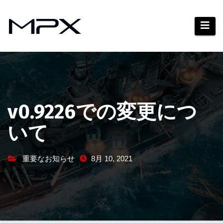
コ
ン
テ
ン
ツ
へ
ス
キ
v0.9226での変更につ
ッ
いて
プ
重要なお知らせ
8月 10, 2021