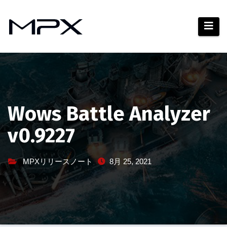
コ
ン
テ
ン
ツ
へ
ス
キ
Wows Battle Analyzer
ッ
v0.9227
プ
MPXリリースノート
8月 25, 2021