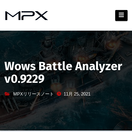
コ
ン
テ
ン
ツ
へ
ス
キ
Wows Battle Analyzer
ッ
v0.9229
プ
MPXリリースノート
11月 25, 2021