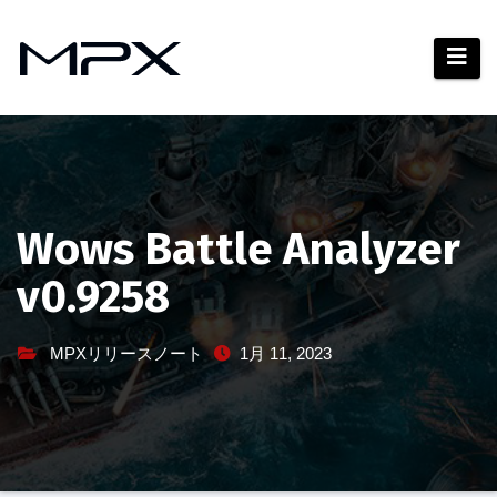
コ
ン
テ
ン
ツ
へ
ス
キ
Wows Battle Analyzer
ッ
v0.9258
プ
MPXリリースノート
1月 11, 2023