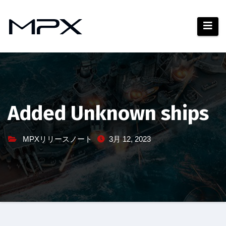
コ
ン
テ
ン
ツ
へ
ス
キ
Added Unknown ships
ッ
プ
MPXリリースノート
3月 12, 2023