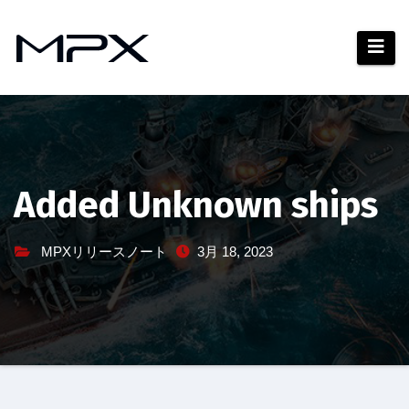
コ
ン
テ
ン
ツ
へ
ス
キ
Added Unknown ships
ッ
プ
MPXリリースノート
3月 18, 2023