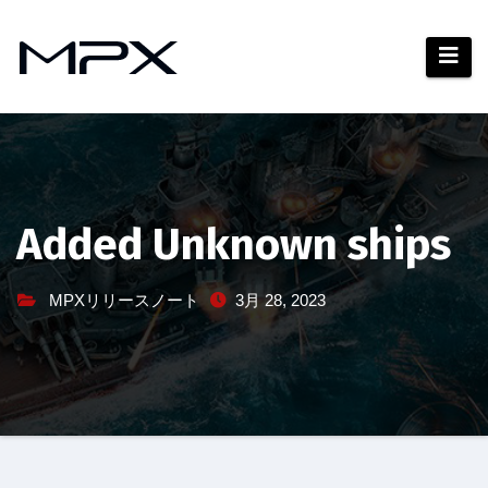
コ
ン
テ
ン
ツ
へ
ス
キ
Added Unknown ships
ッ
プ
MPXリリースノート
3月 28, 2023