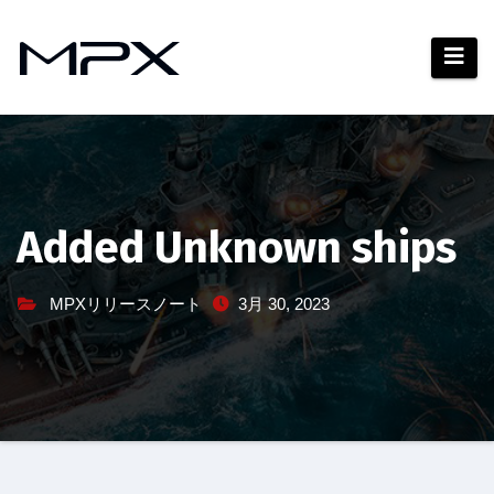
コ
ン
テ
ン
ツ
へ
ス
キ
Added Unknown ships
ッ
プ
MPXリリースノート
3月 30, 2023