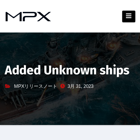
コ
ン
テ
ン
ツ
へ
ス
キ
Added Unknown ships
ッ
プ
MPXリリースノート
3月 31, 2023