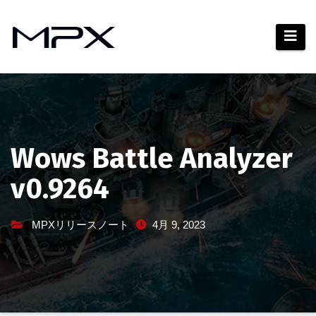
コ
ン
テ
ン
ツ
へ
ス
キ
Wows Battle Analyzer
ッ
v0.9264
プ
MPXリリースノート
4月 9, 2023