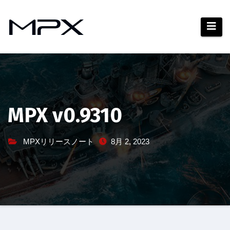
コ
ン
テ
ン
ツ
へ
ス
キ
MPX v0.9310
ッ
プ
MPXリリースノート
8月 2, 2023