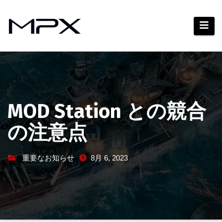
コ
ン
テ
ン
ツ
へ
ス
キ
MOD Station との競合
ッ
の注意点
プ
重要なお知らせ
8月 6, 2023