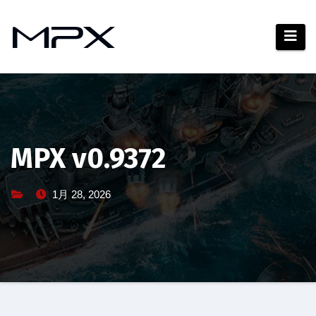
コ
ン
テ
ン
ツ
へ
ス
キ
MPX v0.9372
ッ
プ
1月 28, 2026