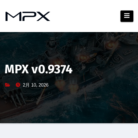
コ
ン
テ
ン
ツ
へ
ス
キ
MPX v0.9374
ッ
プ
2月 10, 2026