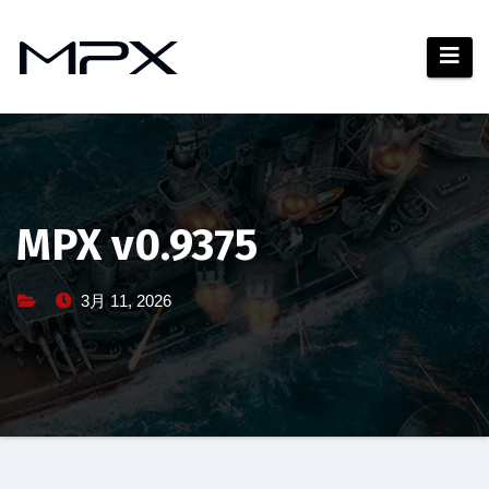
コ
ン
テ
ン
ツ
へ
ス
キ
MPX v0.9375
ッ
プ
3月 11, 2026