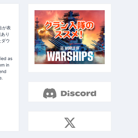
告が表
題あり
たダウ
ied as
em in
mend
e.