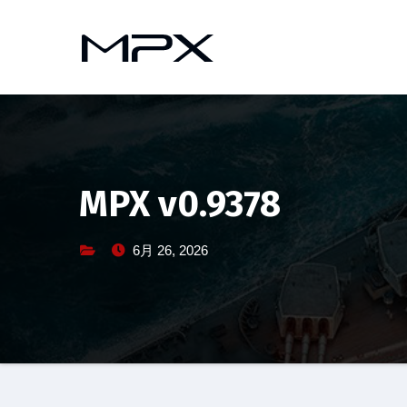
コ
ン
テ
ン
ツ
へ
ス
キ
MPX v0.9378
ッ
プ
6月 26, 2026