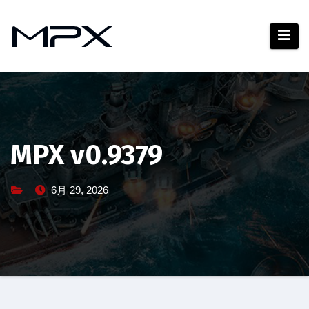
コ
ン
テ
ン
ツ
へ
ス
キ
MPX v0.9379
ッ
プ
6月 29, 2026